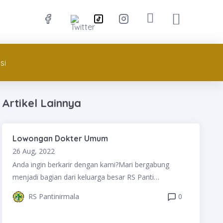
si
Artikel Lainnya
Lowongan Dokter Umum
26 Aug, 2022
Anda ingin berkarir dengan kami?Mari bergabung
menjadi bagian dari keluarga besar RS Panti
NirmalaDapatkan Informasi Kesehatan Lainnya di
RS Pantinirmala
0
:⁣⁣⁣⁣⁣⁣⁣⁣⁣⁣⁣⁣⁣⁣⁣⁣⁣⁣⁣⁣⁣⁣⁣⁣⁣⁣⁣⁣⁣⁣⁣⁣⁣⁣⁣⁣⁣⁣⁣⁣⁣⁣⁣⁣⁣⁣⁣⁣⁣⁣⁣www.rspantinirmala.com⁣⁣⁣⁣⁣⁣⁣⁣⁣⁣⁣⁣⁣⁣⁣⁣⁣⁣⁣⁣⁣⁣⁣⁣⁣⁣⁣⁣⁣⁣⁣⁣⁣⁣⁣⁣⁣⁣⁣⁣⁣⁣⁣⁣⁣⁣⁣⁣⁣⁣⁣⁣⁣⁣⁣⁣⁣⁣⁣⁣⁣⁣⁣⁣⁣⁣⁣⁣⁣⁣⁣⁣⁣⁣⁣⁣⁣⁣⁣⁣⁣⁣⁣⁣⁣⁣⁣⁣⁣⁣⁣⁣⁣⁣⁣⁣⁣⁣More info : 0341-
350833/362459⁣⁣⁣⁣⁣⁣⁣⁣⁣⁣⁣⁣⁣⁣⁣⁣⁣⁣⁣⁣⁣⁣⁣⁣⁣⁣⁣⁣⁣⁣⁣⁣⁣⁣⁣⁣⁣⁣⁣⁣⁣⁣⁣⁣⁣⁣⁣⁣⁣⁣⁣------------------------------⁣⁣⁣⁣⁣⁣⁣⁣⁣⁣⁣⁣⁣⁣⁣⁣⁣⁣⁣⁣⁣⁣⁣⁣⁣⁣⁣⁣⁣⁣⁣⁣⁣⁣⁣⁣⁣⁣⁣⁣⁣⁣⁣⁣⁣⁣⁣⁣⁣⁣⁣• Instagram :