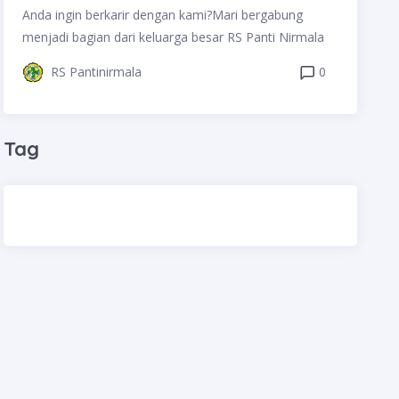
#onlinedoctor&nbsp;#lokermalang&nbsp;#loker&nbsp
Anda ingin berkarir dengan kami?Mari bergabung
;#lowongankerjamalang&nbsp;#lowongankerja&nbsp;
menjadi bagian dari keluarga besar RS Panti Nirmala
#lokerrspn&nbsp;#lokerrumahsakit&nbsp;#customerc
RS Pantinirmala
0
are&nbsp;#customerservice&nbsp;#lokercustomercar
e&nbsp;#lokeradmin&nbsp;#lokercustomerservice
Tag