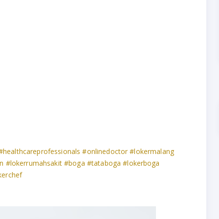
#healthcareprofessionals
#onlinedoctor
#lokermalang
pn
#lokerrumahsakit
#boga
#tataboga
#lokerboga
kerchef