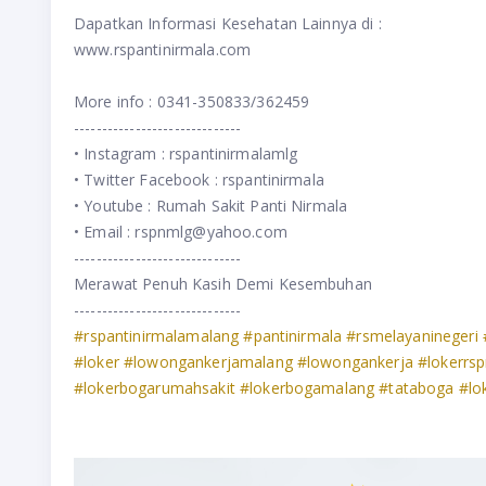
Dapatkan Informasi Kesehatan Lainnya di :⁣⁣⁣⁣⁣⁣⁣⁣⁣⁣⁣⁣⁣⁣⁣⁣⁣⁣⁣⁣⁣⁣⁣⁣⁣⁣⁣⁣⁣⁣⁣⁣⁣⁣⁣⁣⁣⁣⁣⁣⁣⁣⁣⁣⁣⁣⁣⁣⁣⁣⁣
www.rspantinirmala.com⁣⁣⁣⁣⁣⁣⁣⁣⁣⁣⁣⁣⁣⁣⁣⁣⁣⁣⁣⁣⁣⁣⁣⁣⁣⁣⁣⁣⁣⁣⁣⁣⁣⁣⁣⁣⁣⁣⁣⁣⁣⁣⁣⁣⁣⁣⁣⁣⁣⁣⁣
⁣⁣⁣⁣⁣⁣⁣⁣⁣⁣⁣⁣⁣⁣⁣⁣⁣⁣⁣⁣⁣⁣⁣⁣⁣⁣⁣⁣⁣⁣⁣⁣⁣⁣⁣⁣⁣⁣⁣⁣⁣⁣⁣⁣⁣⁣⁣
More info : 0341-350833/362459⁣⁣⁣⁣⁣⁣⁣⁣⁣⁣⁣⁣⁣⁣⁣⁣⁣⁣⁣⁣⁣⁣⁣⁣⁣⁣⁣⁣⁣⁣⁣⁣⁣⁣⁣⁣⁣⁣⁣⁣⁣⁣⁣⁣⁣⁣⁣⁣⁣⁣⁣
------------------------------⁣⁣⁣⁣⁣⁣⁣⁣⁣⁣⁣⁣⁣⁣⁣⁣⁣⁣⁣⁣⁣⁣⁣⁣⁣⁣⁣⁣⁣⁣⁣⁣⁣⁣⁣⁣⁣⁣⁣⁣⁣⁣⁣⁣⁣⁣⁣⁣⁣⁣⁣
• Instagram : rspantinirmalamlg⁣⁣⁣⁣⁣⁣⁣⁣⁣⁣⁣⁣⁣⁣⁣⁣⁣⁣⁣⁣⁣⁣⁣⁣⁣⁣⁣⁣⁣⁣⁣⁣⁣⁣⁣⁣⁣⁣⁣⁣⁣⁣⁣⁣⁣⁣⁣⁣⁣⁣⁣
• Twitter Facebook : rspantinirmala⁣⁣⁣⁣⁣⁣⁣⁣⁣⁣⁣⁣⁣⁣⁣⁣⁣⁣⁣⁣⁣⁣⁣⁣⁣⁣⁣⁣⁣⁣⁣⁣⁣⁣⁣⁣⁣⁣⁣⁣⁣⁣⁣⁣⁣⁣⁣⁣⁣⁣⁣
• Youtube : Rumah Sakit Panti Nirmala⁣⁣⁣⁣⁣⁣⁣⁣⁣⁣⁣⁣⁣⁣⁣⁣⁣⁣⁣⁣⁣⁣⁣⁣⁣⁣⁣⁣⁣⁣⁣⁣⁣⁣⁣⁣⁣⁣⁣⁣⁣⁣⁣⁣⁣⁣⁣⁣⁣⁣⁣
• Email : rspnmlg@yahoo.com⁣⁣⁣⁣⁣⁣⁣⁣⁣⁣⁣⁣⁣⁣⁣⁣⁣⁣⁣⁣⁣⁣⁣⁣⁣⁣⁣⁣⁣⁣⁣⁣⁣⁣⁣⁣⁣⁣⁣⁣⁣⁣⁣⁣⁣⁣⁣⁣⁣⁣⁣
------------------------------⁣⁣⁣⁣⁣⁣⁣⁣⁣⁣⁣⁣⁣⁣⁣⁣⁣⁣⁣⁣⁣⁣⁣⁣⁣⁣⁣⁣⁣⁣⁣⁣⁣⁣⁣⁣⁣⁣⁣⁣⁣⁣⁣⁣⁣⁣⁣⁣⁣⁣⁣
Merawat Penuh Kasih Demi Kesembuhan⁣⁣⁣⁣⁣⁣⁣⁣⁣⁣⁣⁣⁣⁣⁣⁣⁣⁣⁣⁣⁣⁣⁣⁣⁣⁣⁣⁣⁣⁣⁣⁣⁣⁣⁣⁣⁣⁣⁣⁣⁣⁣⁣⁣⁣⁣⁣⁣⁣⁣⁣
------------------------------⁣⁣⁣⁣⁣⁣⁣⁣⁣⁣⁣⁣⁣⁣⁣⁣⁣⁣⁣⁣⁣⁣⁣⁣⁣⁣⁣⁣⁣⁣⁣⁣⁣⁣⁣⁣⁣⁣⁣⁣⁣⁣⁣⁣⁣⁣⁣⁣⁣⁣⁣
#rspantinirmalamalang
#pantinirmala
#rsmelayaninegeri
#loker
#lowongankerjamalang
#lowongankerja
#lokerrs
#lokerbogarumahsakit
#lokerbogamalang
#tataboga
#lo